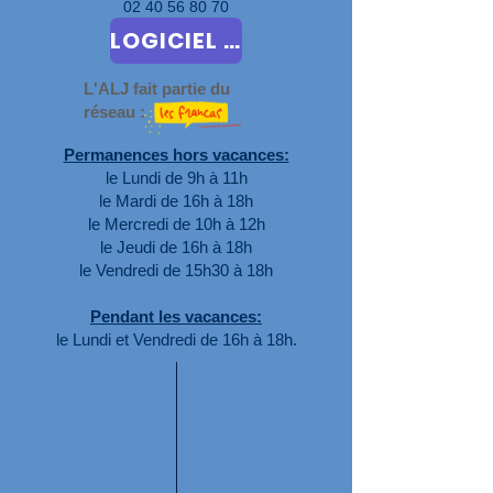
02 40 56 80 70
LOGICIEL D'INSCRIPTION ET DE RESERVATIONS
L'ALJ fait partie du
réseau :
Permanences hors vacances:
le Lundi de 9h à 11h
le Mardi de 16h à 18h
le Mercredi de 10h à 12h
le Jeudi de 16h à 18h
le Vendredi de 15h30 à 18h
Pendant les vacances:
le Lundi et Vendredi de 16h à 18h.