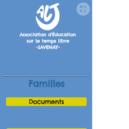
ME
NU
Association d'Éducation
sur le temps libre
-SAVENAY-
Familles
Documents