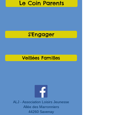
Le Coin Parents
S'Engager
Veillées Familles
ALJ - Association Loisirs Jeunesse
Allée des Marronniers
44260 Savenay