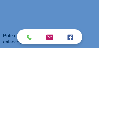
Pôle enfance
(3-9 ans) :
enfance@aljsavenay.fr
Pôle Jeunesse
(10-17 ans) :
jeunesse@aljsavenay.fr
Présidente :
Linda BERJONNEAU :
presidence@aljsavenay.fr
Assistante administrative
:
accueil@aljsavenay.fr