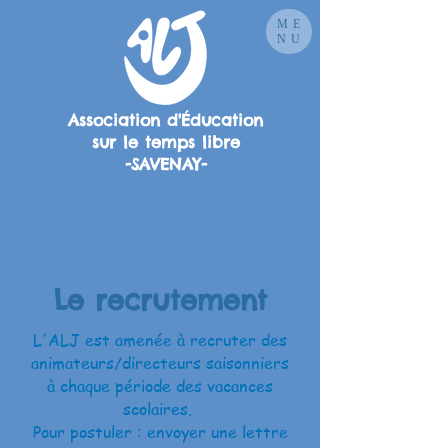
ME
NU
Association d'Éducation
sur le temps libre
-SAVENAY-
Le recrutement
L'ALJ est amenée à recruter des
animateurs/directeurs saisonniers
à chaque période des vacances
scolaires.
Pour postuler : envoyer une lettre