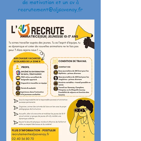
de motivation et un cv à
recrutement@aljsavenay.fr