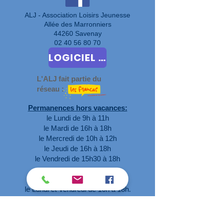
ALJ - Association Loisirs Jeunesse
Allée des Marronniers
44260 Savenay
02 40 56 80 70
LOGICIEL D'INSCRIPTION ET DE RESERVATIONS
L'ALJ fait partie du
réseau :
Permanences hors vacances:
le Lundi de 9h à 11h
le Mardi de 16h à 18h
le Mercredi de 10h à 12h
le Jeudi de 16h à 18h
le Vendredi de 15h30 à 18h
Pendant les vacances:
le Lundi et Vendredi de 16h à 18h.